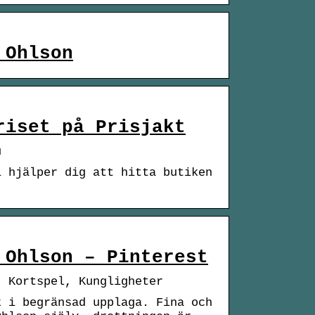
 Ohlson
riset på Prisjakt
u
i hjälper dig att hitta butiken
 Ohlson – Pinterest
, Kortspel, Kungligheter
k i begränsad upplaga. Fina och