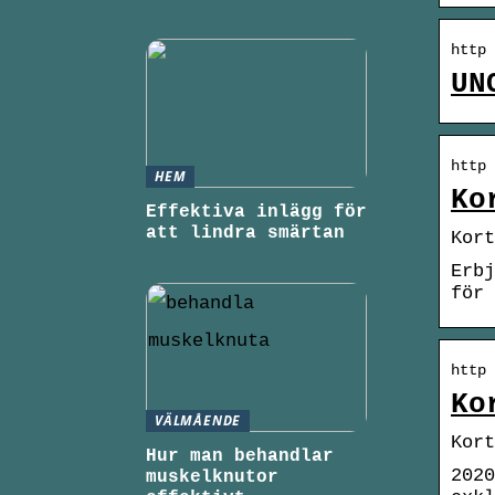
http 
UN
http 
HEM
Ko
Effektiva inlägg för
att lindra smärtan
Kor
Erbj
för 
http 
Ko
VÄLMÅENDE
Kort
Hur man behandlar
2020
muskelknutor