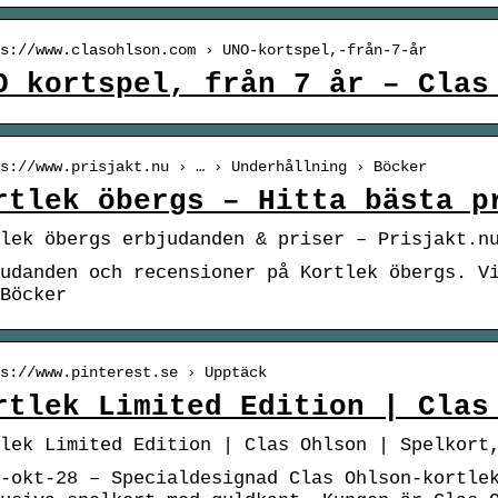
s://www.clasohlson.com › UNO-kortspel,-från-7-år
O kortspel, från 7 år – Clas
s://www.prisjakt.nu › … › Underhållning › Böcker
rtlek öbergs – Hitta bästa p
tlek öbergs erbjudanden & priser – Prisjakt.n
udanden och recensioner på Kortlek öbergs. V
Böcker
s://www.pinterest.se › Upptäck
rtlek Limited Edition | Clas
lek Limited Edition | Clas Ohlson | Spelkort
-okt-28 – Specialdesignad Clas Ohlson-kortle