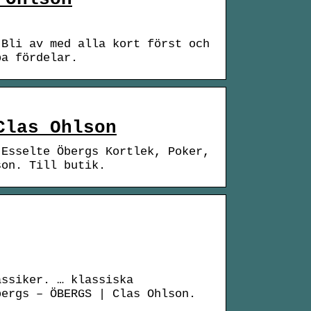
 Bli av med alla kort först och
pa fördelar.
Clas Ohlson
 Esselte Öbergs Kortlek, Poker,
son. Till butik.
assiker. … klassiska
bergs – ÖBERGS | Clas Ohlson.