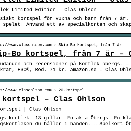
lek Limited Edition | Clas Ohlson
siskt kortspel för vuxna och barn från 7 år.
 spelet! Använd ett av specialkorten och ska
s://www.clasohlson.com › Skip-Bo-kortspel,-från-7-år
ip-Bo kortspel, från 7 år – 
udanden och recensioner på Kortlek öbergs. …
krar, FSC®, Röd. 71 kr. Amazon.se … Clas Ohl
s://www.clasohlson.com › 20-kortspel
 kortspel – Clas Ohlson
ortspel | Clas Ohlson
gs kortlek. 13 gillar. En äkta Öbergs. En kl
gskortleken du håller i handen. … Spelkort Ö