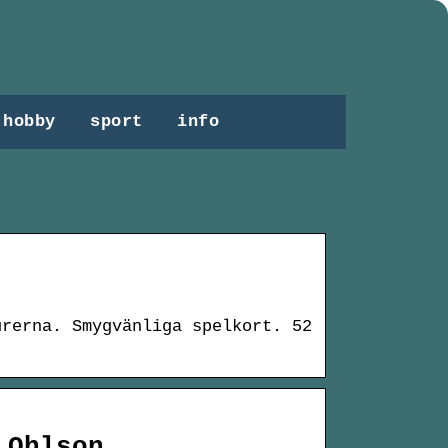
hobby
sport
info
urerna. Smygvänliga spelkort. 52
 Ohlson