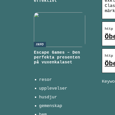
exkl
effektivt
Clas
märk
http 
Öb
INFO
Escape Games – Den
http 
perfekta presenten
på vuxenkalaset
Öb
resor
Keywo
upplevelser
husdjur
gemenskap
hem