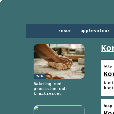
resor
upplevelser
Ko
http 
Ko
INFO
Kort
Bakning med
kort
precision och
kreativitet
http 
Ko