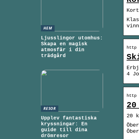
Kort
Klas
vinn
HEM
Ljusslingor utomhus:
Skapa en magisk
http 
atmosfär i din
Sk
trädgård
Erbj
4 Jo
http 
20
RESOR
20 k
Upplev fantastiska
kryssningar: En
Öber
guide till dina
Öber
drömresor