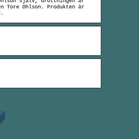
Ohlson själv, drottningen är
en Tore Ohlson. Produkten är
k.