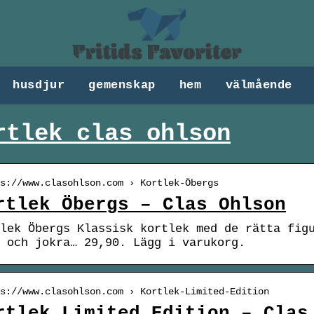
husdjur
gemenskap
hem
välmående
rtlek clas ohlson
s://www.clasohlson.com › Kortlek-Öbergs
rtlek Öbergs – Clas Ohlson
lek Öbergs Klassisk kortlek med de rätta fig
 och jokra… 29,90. Lägg i varukorg.
s://www.clasohlson.com › Kortlek-Limited-Edition
rtlek Limited Edition – Clas