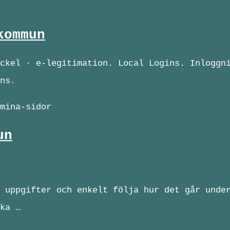
kommun
ckel · e-legitimation. Local Logins. Inloggn
ns.
mina-sidor
un
 uppgifter och enkelt följa hur det går unde
ka …