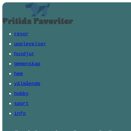
resor
upplevelser
husdjur
gemenskap
hem
välmående
hobby
sport
info