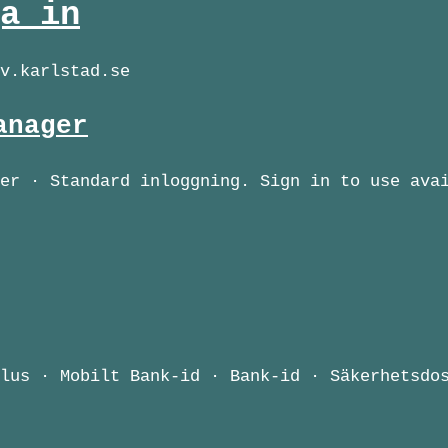
a in
v.karlstad.se
anager
er · Standard inloggning. Sign in to use ava
lus · Mobilt Bank-id · Bank-id · Säkerhetsdo