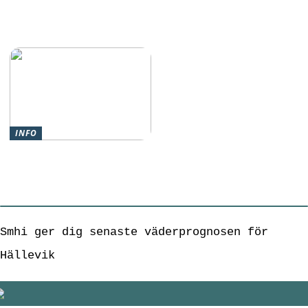
Hur man behandlar
muskelknutor
effektivt
INFO
Escape Games – Den
perfekta presenten
på vuxenkalaset
Smhi ger dig senaste väderprognosen för
Hällevik