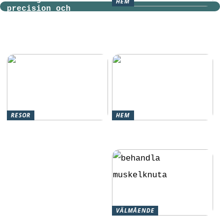
HEM
precision och
Ljusslingor utomhus:
kreativitet
Skapa en magisk
atmosfär i din
trädgård
RESOR
HEM
Upplev fantastiska
Effektiva inlägg för
kryssningar: En
att lindra smärtan
guide till dina
drömresor
VÄLMÅENDE