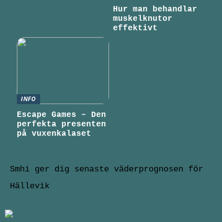
Hur man behandlar
muskelknutor
effektivt
INFO
Escape Games – Den
perfekta presenten
på vuxenkalaset
Smhi ger dig senaste väderprognosen för
Hällevik